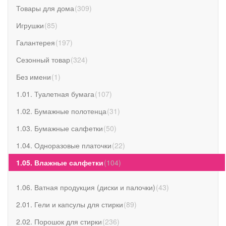
Товары для дома
(
309
)
Игрушки
(
85
)
Галантерея
(
197
)
Сезонный товар
(
324
)
Без имени
(
1
)
1.01. Туалетная бумага
(
107
)
1.02. Бумажные полотенца
(
31
)
1.03. Бумажные салфетки
(
50
)
1.04. Одноразовые платочки
(
22
)
1.05. Влажные салфетки
(
104
)
1.06. Ватная продукция (диски и палочки)
(
43
)
2.01. Гели и капсулы для стирки
(
89
)
2.02. Порошок для стирки
(
236
)