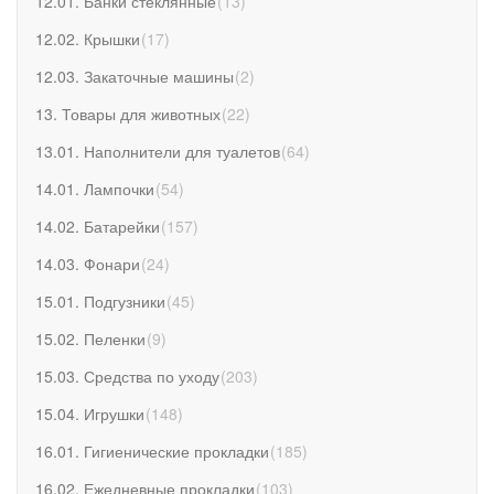
12.01. Банки стеклянные
(
13
)
12.02. Крышки
(
17
)
12.03. Закаточные машины
(
2
)
13. Товары для животных
(
22
)
13.01. Наполнители для туалетов
(
64
)
14.01. Лампочки
(
54
)
14.02. Батарейки
(
157
)
14.03. Фонари
(
24
)
15.01. Подгузники
(
45
)
15.02. Пеленки
(
9
)
15.03. Средства по уходу
(
203
)
15.04. Игрушки
(
148
)
16.01. Гигиенические прокладки
(
185
)
16.02. Ежедневные прокладки
(
103
)