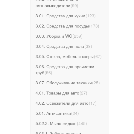
пятновыводители
(
99
)
3.01. Средства для кухни
(
123
)
3.02. Средства для посуды
(
173
)
3.03. Уборка и WC
(
259
)
3.04. Средства для пола
(
39
)
3.05. Стекла, мебель и ковры
(
67
)
3.06. Средства для прочистки
труб
(
56
)
3.07. Обслуживание техники
(
25
)
4.01. Товары для авто
(
27
)
4.02. Освежители для авто
(
17
)
5.01. Антисептики
(
24
)
5.02.2. Мыло жидкое
(
445
)
5.03.1. Зубные пасты и