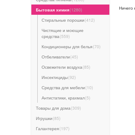
Ничего 
Бытовая химия
(
1280
)
Стиральные порошки
(
412
)
Чистящие и моющие
средства
(
559
)
Кондиционеры для белья
(
70
)
Отбеливатели
(
45
)
Освежители воздуха
(
85
)
Инсектициды
(
92
)
Средства для мебели
(
10
)
Антистатики, крахмал
(
5
)
Товары для дома
(
309
)
Игрушки
(
85
)
Галантерея
(
197
)