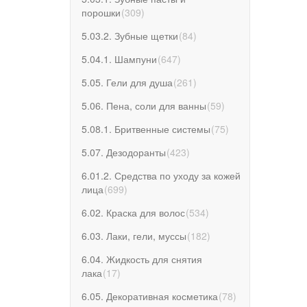
порошки
(
309
)
5.03.2. Зубные щетки
(
84
)
5.04.1. Шампуни
(
647
)
5.05. Гели для душа
(
261
)
5.06. Пена, соли для ванны
(
59
)
5.08.1. Бритвенные системы
(
75
)
5.07. Дезодоранты
(
423
)
6.01.2. Средства по уходу за кожей
лица
(
699
)
6.02. Краска для волос
(
534
)
6.03. Лаки, гели, муссы
(
182
)
6.04. Жидкость для снятия
лака
(
17
)
6.05. Декоративная косметика
(
78
)