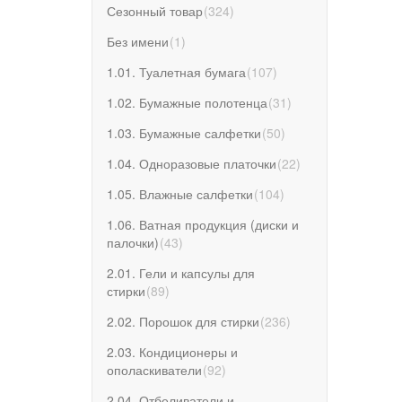
Сезонный товар
(
324
)
Без имени
(
1
)
1.01. Туалетная бумага
(
107
)
1.02. Бумажные полотенца
(
31
)
1.03. Бумажные салфетки
(
50
)
1.04. Одноразовые платочки
(
22
)
1.05. Влажные салфетки
(
104
)
1.06. Ватная продукция (диски и
палочки)
(
43
)
2.01. Гели и капсулы для
стирки
(
89
)
2.02. Порошок для стирки
(
236
)
2.03. Кондиционеры и
ополаскиватели
(
92
)
2.04. Отбеливатели и