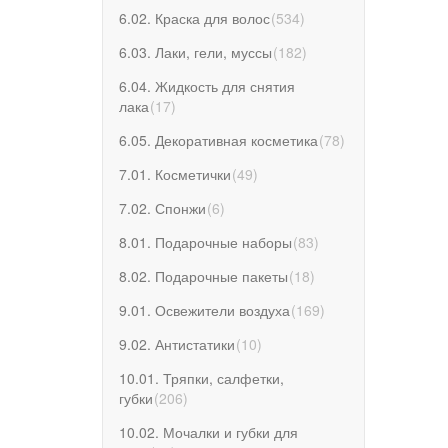
6.02. Краска для волос
(
534
)
6.03. Лаки, гели, муссы
(
182
)
6.04. Жидкость для снятия
лака
(
17
)
6.05. Декоративная косметика
(
78
)
7.01. Косметички
(
49
)
7.02. Спонжи
(
6
)
8.01. Подарочные наборы
(
83
)
8.02. Подарочные пакеты
(
18
)
9.01. Освежители воздуха
(
169
)
9.02. Антистатики
(
10
)
10.01. Тряпки, салфетки,
губки
(
206
)
10.02. Мочалки и губки для