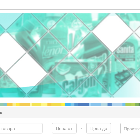
х
-
Произв