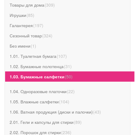
Товары для дома
(
309
)
Игрушки
(
85
)
Галантерея
(
197
)
Сезонный товар
(
324
)
Без имени
(
1
)
1.01. Туалетная бумага
(
107
)
1.02. Бумажные полотенца
(
31
)
1.03. Бумажные салфетки
(
50
)
1.04. Одноразовые платочки
(
22
)
1.05. Влажные салфетки
(
104
)
1.06. Ватная продукция (диски и палочки)
(
43
)
2.01. Гели и капсулы для стирки
(
89
)
2.02. Порошок для стирки
(
236
)