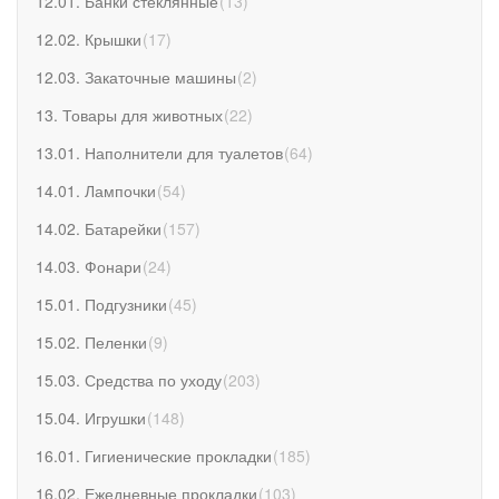
12.01. Банки стеклянные
(
13
)
12.02. Крышки
(
17
)
12.03. Закаточные машины
(
2
)
13. Товары для животных
(
22
)
13.01. Наполнители для туалетов
(
64
)
14.01. Лампочки
(
54
)
14.02. Батарейки
(
157
)
14.03. Фонари
(
24
)
15.01. Подгузники
(
45
)
15.02. Пеленки
(
9
)
15.03. Средства по уходу
(
203
)
15.04. Игрушки
(
148
)
16.01. Гигиенические прокладки
(
185
)
16.02. Ежедневные прокладки
(
103
)