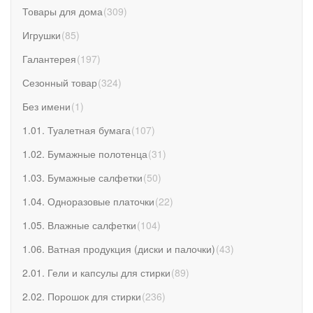
Товары для дома
(
309
)
Игрушки
(
85
)
Галантерея
(
197
)
Сезонный товар
(
324
)
Без имени
(
1
)
1.01. Туалетная бумага
(
107
)
1.02. Бумажные полотенца
(
31
)
1.03. Бумажные салфетки
(
50
)
1.04. Одноразовые платочки
(
22
)
1.05. Влажные салфетки
(
104
)
1.06. Ватная продукция (диски и палочки)
(
43
)
2.01. Гели и капсулы для стирки
(
89
)
2.02. Порошок для стирки
(
236
)