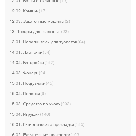
12.01. Банки стеклянные
(
13
)
12.02. Крышки
(
17
)
12.03. Закаточные машины
(
2
)
13. Товары для животных
(
22
)
13.01. Наполнители для туалетов
(
64
)
14.01. Лампочки
(
54
)
14.02. Батарейки
(
157
)
14.03. Фонари
(
24
)
15.01. Подгузники
(
45
)
15.02. Пеленки
(
9
)
15.03. Средства по уходу
(
203
)
15.04. Игрушки
(
148
)
16.01. Гигиенические прокладки
(
185
)
16.02. Ежедневные прокладки
(
103
)