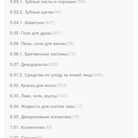
5.03.1. Зубные пасты и порошки
(
309
)
5.03.2. Зубные щетки
(
84
)
5.04.1. Шампуни
(
647
)
5.05. Гели для душа
(
261
)
5.06. Пена, соли для ванны
(
59
)
5.08.1. Бритвенные системы
(
75
)
5.07. Дезодоранты
(
423
)
6.01.2. Средства по уходу за кожей лица
(
699
)
6.02. Краска для волос
(
534
)
6.03. Лаки, гели, муссы
(
182
)
6.04. Жидкость для снятия лака
(
17
)
6.05. Декоративная косметика
(
78
)
7.01. Косметички
(
49
)
7.02. Спонжи
(
6
)