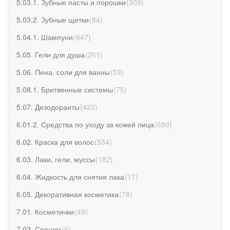
5.03.1. Зубные пасты и порошки
(
309
)
5.03.2. Зубные щетки
(
84
)
5.04.1. Шампуни
(
647
)
5.05. Гели для душа
(
261
)
5.06. Пена, соли для ванны
(
59
)
5.08.1. Бритвенные системы
(
75
)
5.07. Дезодоранты
(
423
)
6.01.2. Средства по уходу за кожей лица
(
699
)
6.02. Краска для волос
(
534
)
6.03. Лаки, гели, муссы
(
182
)
6.04. Жидкость для снятия лака
(
17
)
6.05. Декоративная косметика
(
78
)
7.01. Косметички
(
49
)
7.02. Спонжи
(
6
)