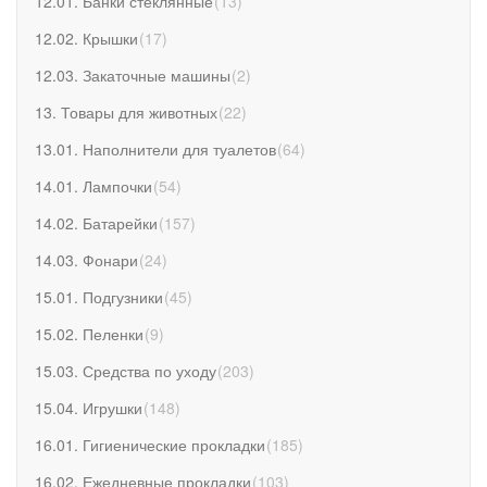
12.01. Банки стеклянные
(
13
)
12.02. Крышки
(
17
)
12.03. Закаточные машины
(
2
)
13. Товары для животных
(
22
)
13.01. Наполнители для туалетов
(
64
)
14.01. Лампочки
(
54
)
14.02. Батарейки
(
157
)
14.03. Фонари
(
24
)
15.01. Подгузники
(
45
)
15.02. Пеленки
(
9
)
15.03. Средства по уходу
(
203
)
15.04. Игрушки
(
148
)
16.01. Гигиенические прокладки
(
185
)
16.02. Ежедневные прокладки
(
103
)