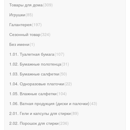
Товары для дома
(
309
)
Игрушки
(
85
)
Галантерея
(
197
)
Сезонный товар
(
324
)
Без имени
(
1
)
1.01. Туалетная бумага
(
107
)
1.02. Бумажные полотенца
(
31
)
1.03. Бумажные салфетки
(
50
)
1.04. Одноразовые платочки
(
22
)
1.05. Влажные салфетки
(
104
)
1.06. Ватная продукция (диски и палочки)
(
43
)
2.01. Гели и капсулы для стирки
(
89
)
2.02. Порошок для стирки
(
236
)