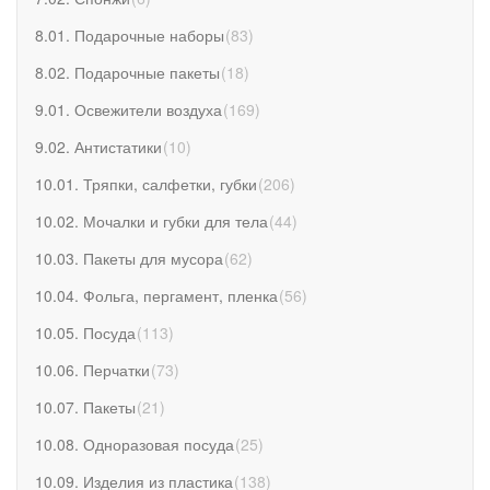
8.01. Подарочные наборы
(
83
)
8.02. Подарочные пакеты
(
18
)
9.01. Освежители воздуха
(
169
)
9.02. Антистатики
(
10
)
10.01. Тряпки, салфетки, губки
(
206
)
10.02. Мочалки и губки для тела
(
44
)
10.03. Пакеты для мусора
(
62
)
10.04. Фольга, пергамент, пленка
(
56
)
10.05. Посуда
(
113
)
10.06. Перчатки
(
73
)
10.07. Пакеты
(
21
)
10.08. Одноразовая посуда
(
25
)
10.09. Изделия из пластика
(
138
)