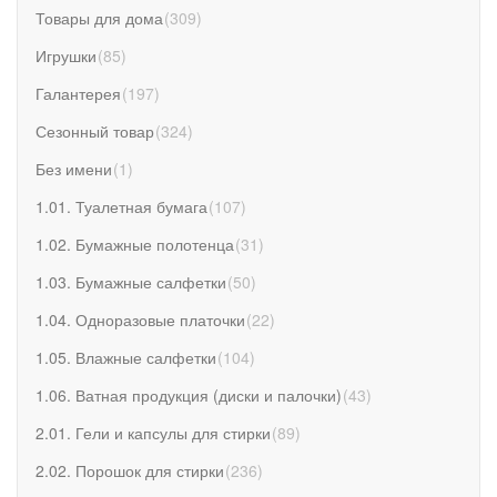
Товары для дома
(
309
)
Игрушки
(
85
)
Галантерея
(
197
)
Сезонный товар
(
324
)
Без имени
(
1
)
1.01. Туалетная бумага
(
107
)
1.02. Бумажные полотенца
(
31
)
1.03. Бумажные салфетки
(
50
)
1.04. Одноразовые платочки
(
22
)
1.05. Влажные салфетки
(
104
)
1.06. Ватная продукция (диски и палочки)
(
43
)
2.01. Гели и капсулы для стирки
(
89
)
2.02. Порошок для стирки
(
236
)