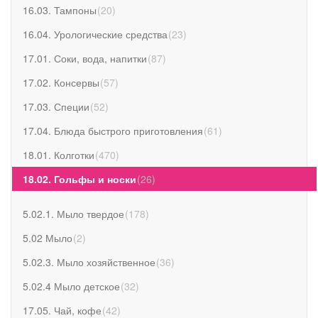
16.03. Тампоны
(
20
)
16.04. Урологические средства
(
23
)
17.01. Соки, вода, напитки
(
87
)
17.02. Консервы
(
57
)
17.03. Специи
(
52
)
17.04. Блюда быстрого приготовления
(
61
)
18.01. Колготки
(
470
)
18.02. Гольфы и носки
(
26
)
5.02.1. Мыло твердое
(
178
)
5.02 Мыло
(
2
)
5.02.3. Мыло хозяйственное
(
36
)
5.02.4 Мыло детское
(
32
)
17.05. Чай, кофе
(
42
)