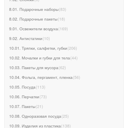
8.01. Подарочные наборы
(
83
)
8.02. Подарочные пакеты
(
18
)
9.01. Освежители воздуха
(
169
)
9.02. Антистатики
(
10
)
10.01. Тряпки, салфетки, губки
(
206
)
10.02. Мочалки и губки для тела
(
44
)
10.03. Пакеты для мусора
(
62
)
10.04. Фольга, пергамент, пленка
(
56
)
10.05. Посуда
(
113
)
10.06. Перчатки
(
73
)
10.07. Пакеты
(
21
)
10.08. Одноразовая посуда
(
25
)
10.09. Изделия из пластика
(
138
)