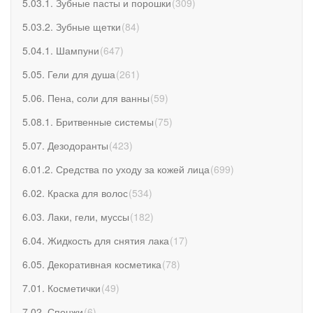
5.03.1. Зубные пасты и порошки
(
309
)
5.03.2. Зубные щетки
(
84
)
5.04.1. Шампуни
(
647
)
5.05. Гели для душа
(
261
)
5.06. Пена, соли для ванны
(
59
)
5.08.1. Бритвенные системы
(
75
)
5.07. Дезодоранты
(
423
)
6.01.2. Средства по уходу за кожей лица
(
699
)
6.02. Краска для волос
(
534
)
6.03. Лаки, гели, муссы
(
182
)
6.04. Жидкость для снятия лака
(
17
)
6.05. Декоративная косметика
(
78
)
7.01. Косметички
(
49
)
7.02. Спонжи
(
6
)