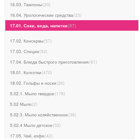
16.03. Тампоны
(
20
)
16.04. Урологические средства
(
23
)
17.01. Соки, вода, напитки
(
87
)
17.02. Консервы
(
57
)
17.03. Специи
(
52
)
17.04. Блюда быстрого приготовления
(
61
)
18.01. Колготки
(
470
)
18.02. Гольфы и носки
(
26
)
5.02.1. Мыло твердое
(
178
)
5.02 Мыло
(
2
)
5.02.3. Мыло хозяйственное
(
36
)
5.02.4 Мыло детское
(
32
)
17.05. Чай, кофе
(
42
)