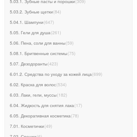
5.03.1. Зубные пасты и порошки
(
309
)
5.03.2. Зубные щетки
(
84
)
5.04.1. Шампуни
(
647
)
5.05. Гели для душа
(
261
)
5.06. Пена, соли для ванны
(
59
)
5.08.1. Бритвенные системы
(
75
)
5.07. Дезодоранты
(
423
)
6.01.2. Средства по уходу за кожей лица
(
699
)
6.02. Краска для волос
(
534
)
6.03. Лаки, гели, муссы
(
182
)
6.04. Жидкость для снятия лака
(
17
)
6.05. Декоративная косметика
(
78
)
7.01. Косметички
(
49
)
7.02. Спонжи
(
6
)