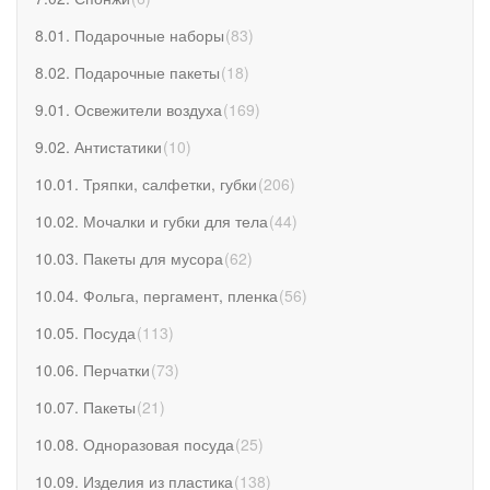
8.01. Подарочные наборы
(
83
)
8.02. Подарочные пакеты
(
18
)
9.01. Освежители воздуха
(
169
)
9.02. Антистатики
(
10
)
10.01. Тряпки, салфетки, губки
(
206
)
10.02. Мочалки и губки для тела
(
44
)
10.03. Пакеты для мусора
(
62
)
10.04. Фольга, пергамент, пленка
(
56
)
10.05. Посуда
(
113
)
10.06. Перчатки
(
73
)
10.07. Пакеты
(
21
)
10.08. Одноразовая посуда
(
25
)
10.09. Изделия из пластика
(
138
)