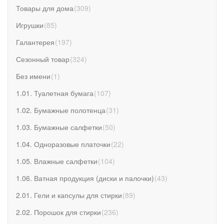
Товары для дома
(
309
)
Игрушки
(
85
)
Галантерея
(
197
)
Сезонный товар
(
324
)
Без имени
(
1
)
1.01. Туалетная бумага
(
107
)
1.02. Бумажные полотенца
(
31
)
1.03. Бумажные салфетки
(
50
)
1.04. Одноразовые платочки
(
22
)
1.05. Влажные салфетки
(
104
)
1.06. Ватная продукция (диски и палочки)
(
43
)
2.01. Гели и капсулы для стирки
(
89
)
2.02. Порошок для стирки
(
236
)