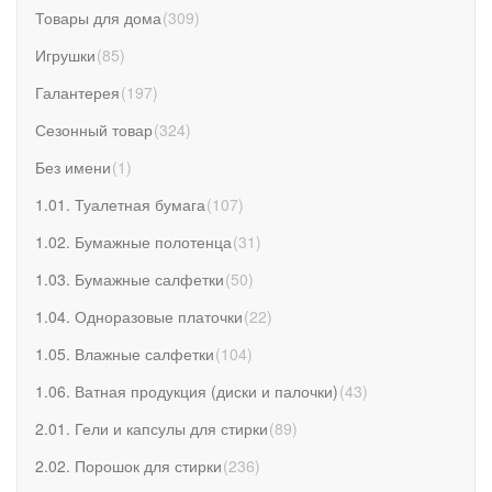
Товары для дома
(
309
)
Игрушки
(
85
)
Галантерея
(
197
)
Сезонный товар
(
324
)
Без имени
(
1
)
1.01. Туалетная бумага
(
107
)
1.02. Бумажные полотенца
(
31
)
1.03. Бумажные салфетки
(
50
)
1.04. Одноразовые платочки
(
22
)
1.05. Влажные салфетки
(
104
)
1.06. Ватная продукция (диски и палочки)
(
43
)
2.01. Гели и капсулы для стирки
(
89
)
2.02. Порошок для стирки
(
236
)