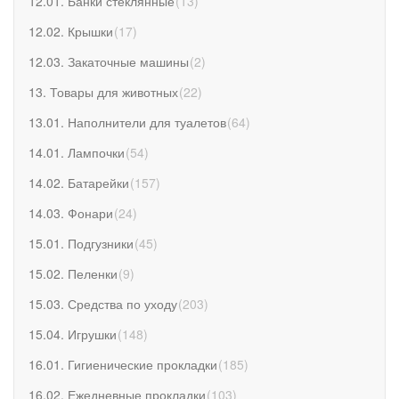
12.01. Банки стеклянные
(
13
)
12.02. Крышки
(
17
)
12.03. Закаточные машины
(
2
)
13. Товары для животных
(
22
)
13.01. Наполнители для туалетов
(
64
)
14.01. Лампочки
(
54
)
14.02. Батарейки
(
157
)
14.03. Фонари
(
24
)
15.01. Подгузники
(
45
)
15.02. Пеленки
(
9
)
15.03. Средства по уходу
(
203
)
15.04. Игрушки
(
148
)
16.01. Гигиенические прокладки
(
185
)
16.02. Ежедневные прокладки
(
103
)