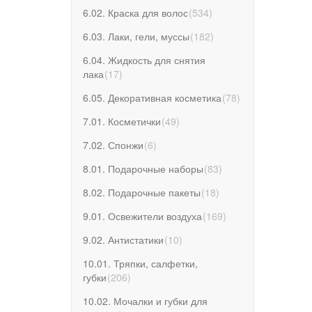
6.02. Краска для волос
(
534
)
6.03. Лаки, гели, муссы
(
182
)
6.04. Жидкость для снятия
лака
(
17
)
6.05. Декоративная косметика
(
78
)
7.01. Косметички
(
49
)
7.02. Спонжи
(
6
)
8.01. Подарочные наборы
(
83
)
8.02. Подарочные пакеты
(
18
)
9.01. Освежители воздуха
(
169
)
9.02. Антистатики
(
10
)
10.01. Тряпки, салфетки,
губки
(
206
)
10.02. Мочалки и губки для