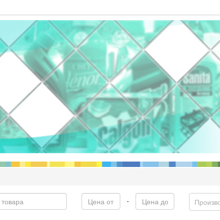
-
Произв