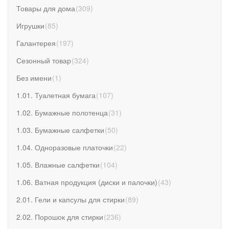
Товары для дома
(
309
)
Игрушки
(
85
)
Галантерея
(
197
)
Сезонный товар
(
324
)
Без имени
(
1
)
1.01. Туалетная бумага
(
107
)
1.02. Бумажные полотенца
(
31
)
1.03. Бумажные салфетки
(
50
)
1.04. Одноразовые платочки
(
22
)
1.05. Влажные салфетки
(
104
)
1.06. Ватная продукция (диски и палочки)
(
43
)
2.01. Гели и капсулы для стирки
(
89
)
2.02. Порошок для стирки
(
236
)