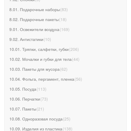
8.01. Подарочные наборы
(
83
)
8.02. Подарочные пакеты
(
18
)
9.01. Освежители воздуха
(
169
)
9.02. Антистатики
(
10
)
10.01. Тряпки, салфетки, губки
(
206
)
10.02. Мочалки и губки для тела
(
44
)
10.03. Пакеты для мусора
(
62
)
10.04. Фольга, пергамент, пленка
(
56
)
10.05. Посуда
(
113
)
10.06. Перчатки
(
73
)
10.07. Пакеты
(
21
)
10.08. Одноразовая посуда
(
25
)
10.09. Изделия из пластика
(
138
)