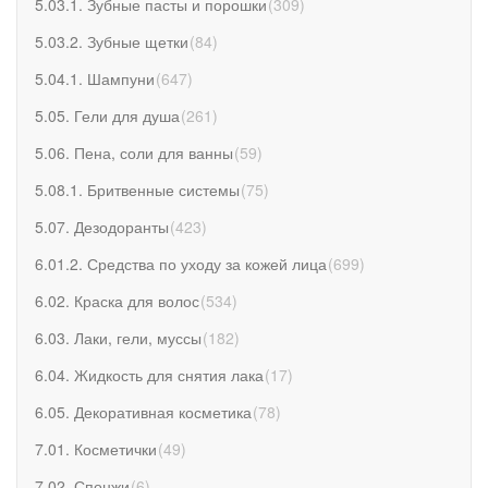
5.03.1. Зубные пасты и порошки
(
309
)
5.03.2. Зубные щетки
(
84
)
5.04.1. Шампуни
(
647
)
5.05. Гели для душа
(
261
)
5.06. Пена, соли для ванны
(
59
)
5.08.1. Бритвенные системы
(
75
)
5.07. Дезодоранты
(
423
)
6.01.2. Средства по уходу за кожей лица
(
699
)
6.02. Краска для волос
(
534
)
6.03. Лаки, гели, муссы
(
182
)
6.04. Жидкость для снятия лака
(
17
)
6.05. Декоративная косметика
(
78
)
7.01. Косметички
(
49
)
7.02. Спонжи
(
6
)