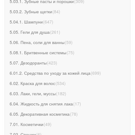
5.03.1. Зубные пасты и порошки
(
309
)
5.03.2. Зубные щетки
(
84
)
5.04.1. Шампуни
(
647
)
5.05. Гели для душа
(
261
)
5.06. Пена, соли для ванны
(
59
)
5.08.1. Бритвенные системы
(
75
)
5.07. Дезодоранты
(
423
)
6.01.2. Средства по уходу за кожей лица
(
699
)
6.02. Краска для волос
(
534
)
6.03. Лаки, гели, муссы
(
182
)
6.04. Жидкость для снятия лака
(
17
)
6.05. Декоративная косметика
(
78
)
7.01. Косметички
(
49
)
7.02. Спонжи
(
6
)