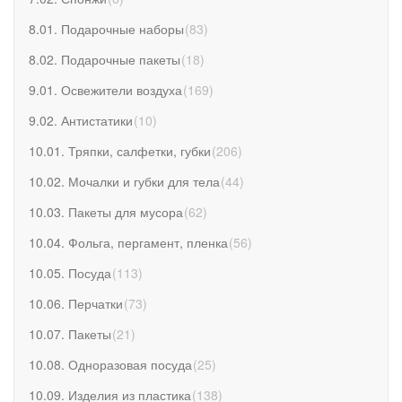
8.01. Подарочные наборы
(
83
)
8.02. Подарочные пакеты
(
18
)
9.01. Освежители воздуха
(
169
)
9.02. Антистатики
(
10
)
10.01. Тряпки, салфетки, губки
(
206
)
10.02. Мочалки и губки для тела
(
44
)
10.03. Пакеты для мусора
(
62
)
10.04. Фольга, пергамент, пленка
(
56
)
10.05. Посуда
(
113
)
10.06. Перчатки
(
73
)
10.07. Пакеты
(
21
)
10.08. Одноразовая посуда
(
25
)
10.09. Изделия из пластика
(
138
)