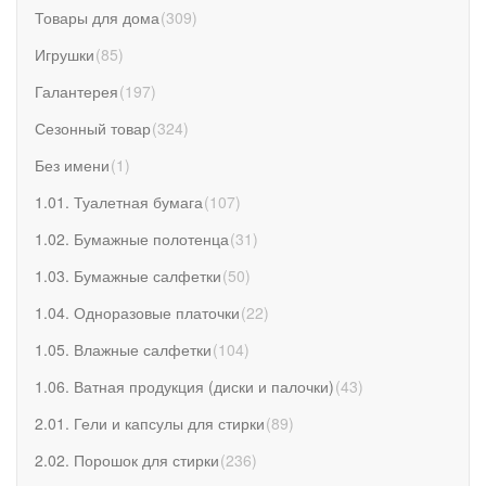
Товары для дома
(
309
)
Игрушки
(
85
)
Галантерея
(
197
)
Сезонный товар
(
324
)
Без имени
(
1
)
1.01. Туалетная бумага
(
107
)
1.02. Бумажные полотенца
(
31
)
1.03. Бумажные салфетки
(
50
)
1.04. Одноразовые платочки
(
22
)
1.05. Влажные салфетки
(
104
)
1.06. Ватная продукция (диски и палочки)
(
43
)
2.01. Гели и капсулы для стирки
(
89
)
2.02. Порошок для стирки
(
236
)