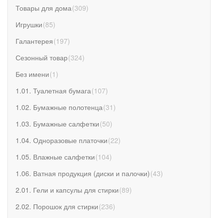
Товары для дома
(
309
)
Игрушки
(
85
)
Галантерея
(
197
)
Сезонный товар
(
324
)
Без имени
(
1
)
1.01. Туалетная бумага
(
107
)
1.02. Бумажные полотенца
(
31
)
1.03. Бумажные салфетки
(
50
)
1.04. Одноразовые платочки
(
22
)
1.05. Влажные салфетки
(
104
)
1.06. Ватная продукция (диски и палочки)
(
43
)
2.01. Гели и капсулы для стирки
(
89
)
2.02. Порошок для стирки
(
236
)