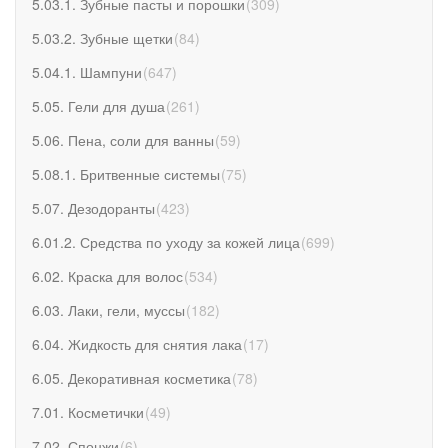
5.03.1. Зубные пасты и порошки
(
309
)
5.03.2. Зубные щетки
(
84
)
5.04.1. Шампуни
(
647
)
5.05. Гели для душа
(
261
)
5.06. Пена, соли для ванны
(
59
)
5.08.1. Бритвенные системы
(
75
)
5.07. Дезодоранты
(
423
)
6.01.2. Средства по уходу за кожей лица
(
699
)
6.02. Краска для волос
(
534
)
6.03. Лаки, гели, муссы
(
182
)
6.04. Жидкость для снятия лака
(
17
)
6.05. Декоративная косметика
(
78
)
7.01. Косметички
(
49
)
7.02. Спонжи
(
6
)