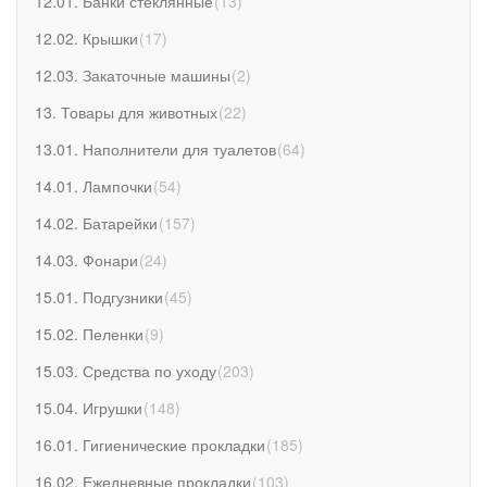
12.01. Банки стеклянные
(
13
)
12.02. Крышки
(
17
)
12.03. Закаточные машины
(
2
)
13. Товары для животных
(
22
)
13.01. Наполнители для туалетов
(
64
)
14.01. Лампочки
(
54
)
14.02. Батарейки
(
157
)
14.03. Фонари
(
24
)
15.01. Подгузники
(
45
)
15.02. Пеленки
(
9
)
15.03. Средства по уходу
(
203
)
15.04. Игрушки
(
148
)
16.01. Гигиенические прокладки
(
185
)
16.02. Ежедневные прокладки
(
103
)