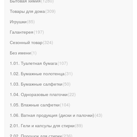
Бытовая химия
(
1280
)
Товары для дома
(
309
)
Игрушки
(
85
)
Галантерея
(
197
)
Сезонный товар
(
324
)
Без имени
(
1
)
1.01. Туалетная бумага
(
107
)
1.02. Бумажные полотенца
(
31
)
1.03. Бумажные салфетки
(
50
)
1.04. Одноразовые платочки
(
22
)
1.05. Влажные салфетки
(
104
)
1.06. Ватная продукция (диски и палочки)
(
43
)
2.01. Гели и капсулы для стирки
(
89
)
2.02. Порошок для стирки
(
236
)