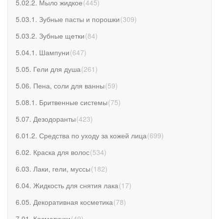
5.02.2. Мыло жидкое
(
445
)
5.03.1. Зубные пасты и порошки
(
309
)
5.03.2. Зубные щетки
(
84
)
5.04.1. Шампуни
(
647
)
5.05. Гели для душа
(
261
)
5.06. Пена, соли для ванны
(
59
)
5.08.1. Бритвенные системы
(
75
)
5.07. Дезодоранты
(
423
)
6.01.2. Средства по уходу за кожей лица
(
699
)
6.02. Краска для волос
(
534
)
6.03. Лаки, гели, муссы
(
182
)
6.04. Жидкость для снятия лака
(
17
)
6.05. Декоративная косметика
(
78
)
7.01. Косметички
(
49
)