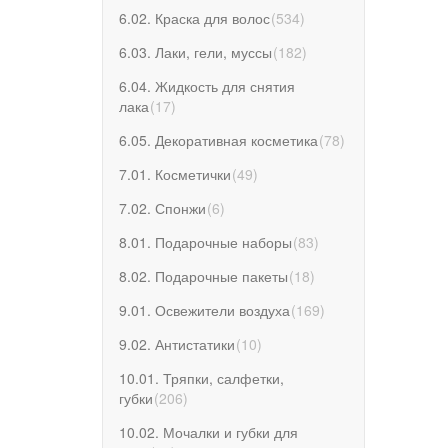
6.02. Краска для волос
(
534
)
6.03. Лаки, гели, муссы
(
182
)
6.04. Жидкость для снятия
лака
(
17
)
6.05. Декоративная косметика
(
78
)
7.01. Косметички
(
49
)
7.02. Спонжи
(
6
)
8.01. Подарочные наборы
(
83
)
8.02. Подарочные пакеты
(
18
)
9.01. Освежители воздуха
(
169
)
9.02. Антистатики
(
10
)
10.01. Тряпки, салфетки,
губки
(
206
)
10.02. Мочалки и губки для