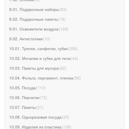
8.01. Подарочные наборы
(
83
)
8.02. Подарочные пакеты
(
18
)
9.01. Освежители воздуха
(
169
)
9.02. Антистатики
(
10
)
10.01. Тряпки, салфетки, губки
(
206
)
10.02. Мочалки и губки для тела
(
44
)
10.03. Пакеты для мусора
(
62
)
10.04. Фольга, пергамент, пленка
(
56
)
10.05. Посуда
(
113
)
10.06. Перчатки
(
73
)
10.07. Пакеты
(
21
)
10.08. Одноразовая посуда
(
25
)
10.09. Изделия из пластика
(
138
)