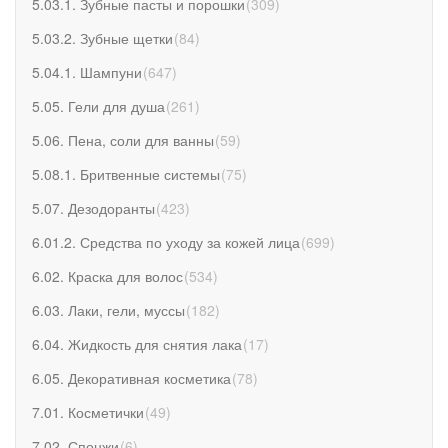
5.03.1. Зубные пасты и порошки
(
309
)
5.03.2. Зубные щетки
(
84
)
5.04.1. Шампуни
(
647
)
5.05. Гели для душа
(
261
)
5.06. Пена, соли для ванны
(
59
)
5.08.1. Бритвенные системы
(
75
)
5.07. Дезодоранты
(
423
)
6.01.2. Средства по уходу за кожей лица
(
699
)
6.02. Краска для волос
(
534
)
6.03. Лаки, гели, муссы
(
182
)
6.04. Жидкость для снятия лака
(
17
)
6.05. Декоративная косметика
(
78
)
7.01. Косметички
(
49
)
7.02. Спонжи
(
6
)