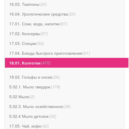
16.03. Тампоны
(
20
)
16.04. Урологические средства
(
23
)
17.01. Соки, вода, напитки
(
87
)
17.02. Консервы
(
57
)
17.03. Специи
(
52
)
17.04. Блюда быстрого приготовления
(
61
)
18.01. Колготки
(
470
)
18.02. Гольфы и носки
(
26
)
5.02.1. Мыло твердое
(
178
)
5.02 Мыло
(
2
)
5.02.3. Мыло хозяйственное
(
36
)
5.02.4 Мыло детское
(
32
)
17.05. Чай, кофе
(
42
)