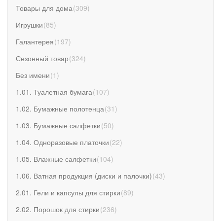
Товары для дома
(
309
)
Игрушки
(
85
)
Галантерея
(
197
)
Сезонный товар
(
324
)
Без имени
(
1
)
1.01. Туалетная бумага
(
107
)
1.02. Бумажные полотенца
(
31
)
1.03. Бумажные салфетки
(
50
)
1.04. Одноразовые платочки
(
22
)
1.05. Влажные салфетки
(
104
)
1.06. Ватная продукция (диски и палочки)
(
43
)
2.01. Гели и капсулы для стирки
(
89
)
2.02. Порошок для стирки
(
236
)