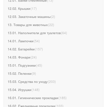
12.01. Банки стеклянные
(
13
)
12.02. Крышки
(
17
)
12.03. Закаточные машины
(
2
)
13. Товары для животных
(
22
)
13.01. Наполнители для туалетов
(
64
)
14.01. Лампочки
(
54
)
14.02. Батарейки
(
157
)
14.03. Фонари
(
24
)
15.01. Подгузники
(
45
)
15.02. Пеленки
(
9
)
15.03. Средства по уходу
(
203
)
15.04. Игрушки
(
148
)
16.01. Гигиенические прокладки
(
185
)
16.02. Ежедневные прокладки
(
103
)