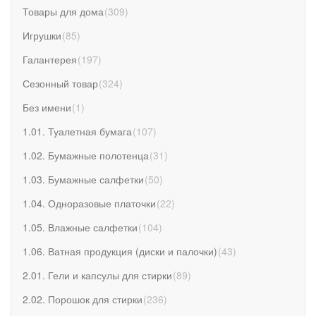
Товары для дома
(
309
)
Игрушки
(
85
)
Галантерея
(
197
)
Сезонный товар
(
324
)
Без имени
(
1
)
1.01. Туалетная бумага
(
107
)
1.02. Бумажные полотенца
(
31
)
1.03. Бумажные салфетки
(
50
)
1.04. Одноразовые платочки
(
22
)
1.05. Влажные салфетки
(
104
)
1.06. Ватная продукция (диски и палочки)
(
43
)
2.01. Гели и капсулы для стирки
(
89
)
2.02. Порошок для стирки
(
236
)