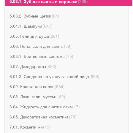
5.03.1. Зубные пасты и порошки
(
309
)
5.03.2. Зубные щетки
(
84
)
5.04.1. Шампуни
(
647
)
5.05. Гели для душа
(
261
)
5.06. Пена, соли для ванны
(
59
)
5.08.1. Бритвенные системы
(
75
)
5.07. Дезодоранты
(
423
)
6.01.2. Средства по уходу за кожей лица
(
699
)
6.02. Краска для волос
(
534
)
6.03. Лаки, гели, муссы
(
182
)
6.04. Жидкость для снятия лака
(
17
)
6.05. Декоративная косметика
(
78
)
7.01. Косметички
(
49
)