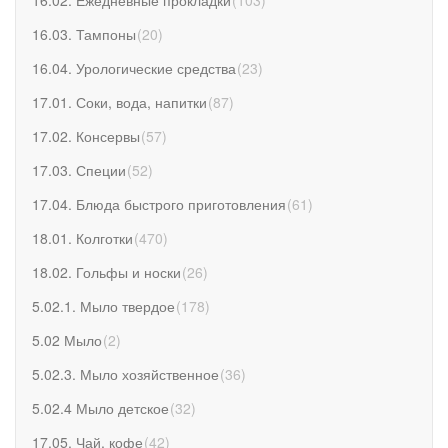
16.03. Тампоны
(
20
)
16.04. Урологические средства
(
23
)
17.01. Соки, вода, напитки
(
87
)
17.02. Консервы
(
57
)
17.03. Специи
(
52
)
17.04. Блюда быстрого приготовления
(
61
)
18.01. Колготки
(
470
)
18.02. Гольфы и носки
(
26
)
5.02.1. Мыло твердое
(
178
)
5.02 Мыло
(
2
)
5.02.3. Мыло хозяйственное
(
36
)
5.02.4 Мыло детское
(
32
)
17.05. Чай, кофе
(
42
)