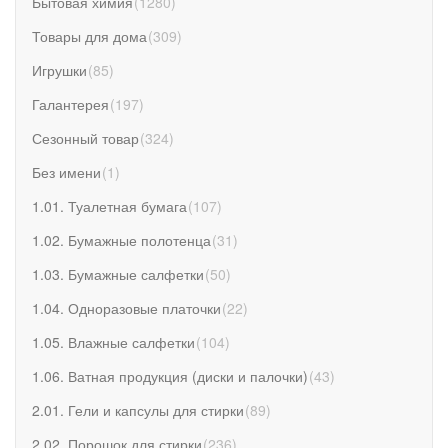
Бытовая химия
(
1280
)
Товары для дома
(
309
)
Игрушки
(
85
)
Галантерея
(
197
)
Сезонный товар
(
324
)
Без имени
(
1
)
1.01. Туалетная бумага
(
107
)
1.02. Бумажные полотенца
(
31
)
1.03. Бумажные салфетки
(
50
)
1.04. Одноразовые платочки
(
22
)
1.05. Влажные салфетки
(
104
)
1.06. Ватная продукция (диски и палочки)
(
43
)
2.01. Гели и капсулы для стирки
(
89
)
2.02. Порошок для стирки
(
236
)