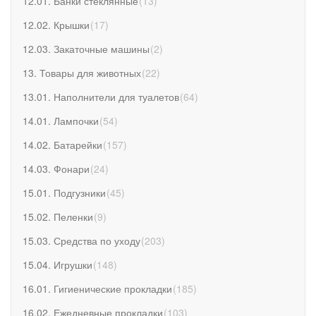
12.01. Банки стеклянные
(
13
)
12.02. Крышки
(
17
)
12.03. Закаточные машины
(
2
)
13. Товары для животных
(
22
)
13.01. Наполнители для туалетов
(
64
)
14.01. Лампочки
(
54
)
14.02. Батарейки
(
157
)
14.03. Фонари
(
24
)
15.01. Подгузники
(
45
)
15.02. Пеленки
(
9
)
15.03. Средства по уходу
(
203
)
15.04. Игрушки
(
148
)
16.01. Гигиенические прокладки
(
185
)
16.02. Ежедневные прокладки
(
103
)