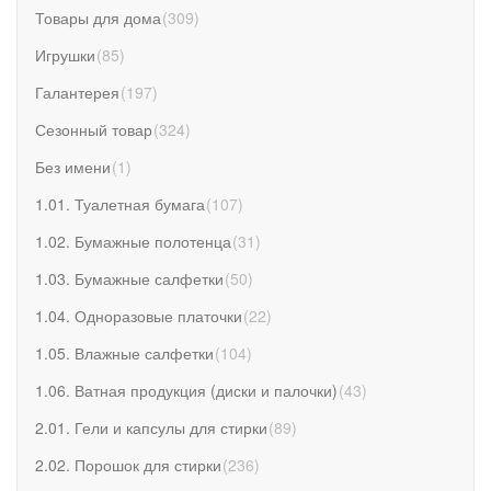
Товары для дома
(
309
)
Игрушки
(
85
)
Галантерея
(
197
)
Сезонный товар
(
324
)
Без имени
(
1
)
1.01. Туалетная бумага
(
107
)
1.02. Бумажные полотенца
(
31
)
1.03. Бумажные салфетки
(
50
)
1.04. Одноразовые платочки
(
22
)
1.05. Влажные салфетки
(
104
)
1.06. Ватная продукция (диски и палочки)
(
43
)
2.01. Гели и капсулы для стирки
(
89
)
2.02. Порошок для стирки
(
236
)