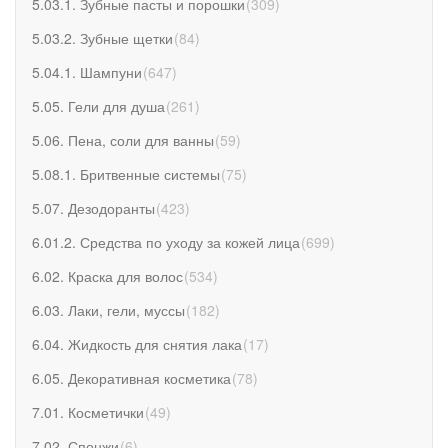
5.03.1. Зубные пасты и порошки
(
309
)
5.03.2. Зубные щетки
(
84
)
5.04.1. Шампуни
(
647
)
5.05. Гели для душа
(
261
)
5.06. Пена, соли для ванны
(
59
)
5.08.1. Бритвенные системы
(
75
)
5.07. Дезодоранты
(
423
)
6.01.2. Средства по уходу за кожей лица
(
699
)
6.02. Краска для волос
(
534
)
6.03. Лаки, гели, муссы
(
182
)
6.04. Жидкость для снятия лака
(
17
)
6.05. Декоративная косметика
(
78
)
7.01. Косметички
(
49
)
7.02. Спонжи
(
6
)