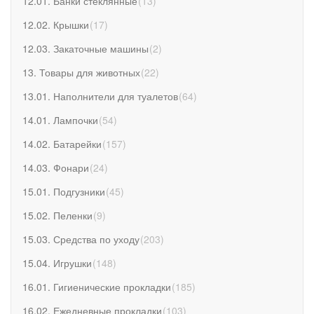
12.01. Банки стеклянные
(
13
)
12.02. Крышки
(
17
)
12.03. Закаточные машины
(
2
)
13. Товары для животных
(
22
)
13.01. Наполнители для туалетов
(
64
)
14.01. Лампочки
(
54
)
14.02. Батарейки
(
157
)
14.03. Фонари
(
24
)
15.01. Подгузники
(
45
)
15.02. Пеленки
(
9
)
15.03. Средства по уходу
(
203
)
15.04. Игрушки
(
148
)
16.01. Гигиенические прокладки
(
185
)
16.02. Ежедневные прокладки
(
103
)