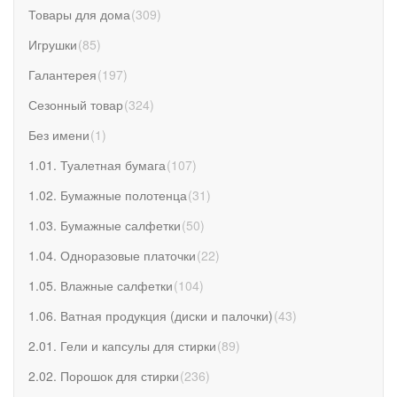
Товары для дома
(
309
)
Игрушки
(
85
)
Галантерея
(
197
)
Сезонный товар
(
324
)
Без имени
(
1
)
1.01. Туалетная бумага
(
107
)
1.02. Бумажные полотенца
(
31
)
1.03. Бумажные салфетки
(
50
)
1.04. Одноразовые платочки
(
22
)
1.05. Влажные салфетки
(
104
)
1.06. Ватная продукция (диски и палочки)
(
43
)
2.01. Гели и капсулы для стирки
(
89
)
2.02. Порошок для стирки
(
236
)