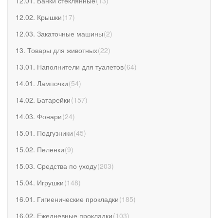
12.01. Банки стеклянные
(
13
)
12.02. Крышки
(
17
)
12.03. Закаточные машины
(
2
)
13. Товары для животных
(
22
)
13.01. Наполнители для туалетов
(
64
)
14.01. Лампочки
(
54
)
14.02. Батарейки
(
157
)
14.03. Фонари
(
24
)
15.01. Подгузники
(
45
)
15.02. Пеленки
(
9
)
15.03. Средства по уходу
(
203
)
15.04. Игрушки
(
148
)
16.01. Гигиенические прокладки
(
185
)
16.02. Ежедневные прокладки
(
103
)