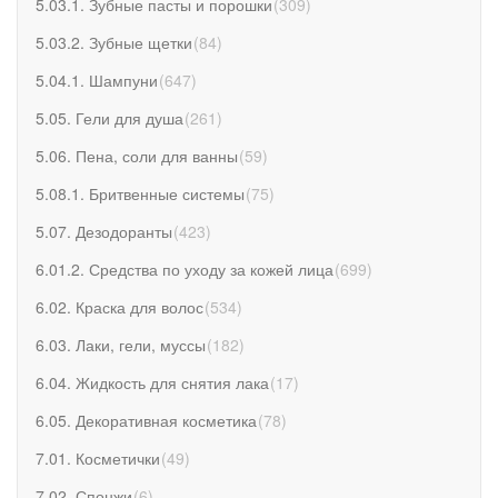
5.03.1. Зубные пасты и порошки
(
309
)
5.03.2. Зубные щетки
(
84
)
5.04.1. Шампуни
(
647
)
5.05. Гели для душа
(
261
)
5.06. Пена, соли для ванны
(
59
)
5.08.1. Бритвенные системы
(
75
)
5.07. Дезодоранты
(
423
)
6.01.2. Средства по уходу за кожей лица
(
699
)
6.02. Краска для волос
(
534
)
6.03. Лаки, гели, муссы
(
182
)
6.04. Жидкость для снятия лака
(
17
)
6.05. Декоративная косметика
(
78
)
7.01. Косметички
(
49
)
7.02. Спонжи
(
6
)