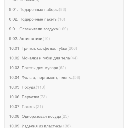
8.01. Подарочные наборы
(
83
)
8.02. Подарочные пакеты
(
18
)
9.01. Освежители воздуха
(
169
)
9.02. Антистатики
(
10
)
10.01. Тряпки, салфетки, губки
(
206
)
10.02. Мочалки и губки для тела
(
44
)
10.03. Пакеты для мусора
(
62
)
10.04. Фольга, пергамент, пленка
(
56
)
10.05. Посуда
(
113
)
10.06. Перчатки
(
73
)
10.07. Пакеты
(
21
)
10.08. Одноразовая посуда
(
25
)
10.09. Изделия из пластика
(
138
)