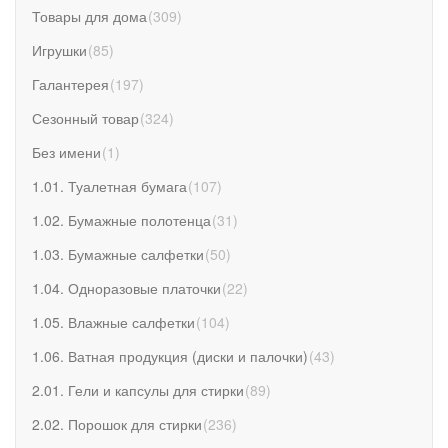
Товары для дома
(
309
)
Игрушки
(
85
)
Галантерея
(
197
)
Сезонный товар
(
324
)
Без имени
(
1
)
1.01. Туалетная бумага
(
107
)
1.02. Бумажные полотенца
(
31
)
1.03. Бумажные салфетки
(
50
)
1.04. Одноразовые платочки
(
22
)
1.05. Влажные салфетки
(
104
)
1.06. Ватная продукция (диски и палочки)
(
43
)
2.01. Гели и капсулы для стирки
(
89
)
2.02. Порошок для стирки
(
236
)