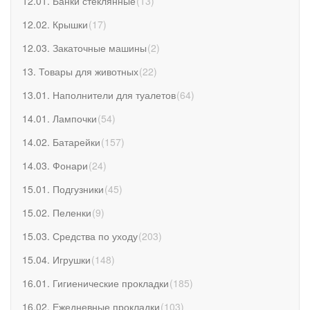
12.01. Банки стеклянные
(
13
)
12.02. Крышки
(
17
)
12.03. Закаточные машины
(
2
)
13. Товары для животных
(
22
)
13.01. Наполнители для туалетов
(
64
)
14.01. Лампочки
(
54
)
14.02. Батарейки
(
157
)
14.03. Фонари
(
24
)
15.01. Подгузники
(
45
)
15.02. Пеленки
(
9
)
15.03. Средства по уходу
(
203
)
15.04. Игрушки
(
148
)
16.01. Гигиенические прокладки
(
185
)
16.02. Ежедневные прокладки
(
103
)