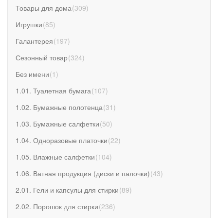
Товары для дома
(
309
)
Игрушки
(
85
)
Галантерея
(
197
)
Сезонный товар
(
324
)
Без имени
(
1
)
1.01. Туалетная бумага
(
107
)
1.02. Бумажные полотенца
(
31
)
1.03. Бумажные салфетки
(
50
)
1.04. Одноразовые платочки
(
22
)
1.05. Влажные салфетки
(
104
)
1.06. Ватная продукция (диски и палочки)
(
43
)
2.01. Гели и капсулы для стирки
(
89
)
2.02. Порошок для стирки
(
236
)