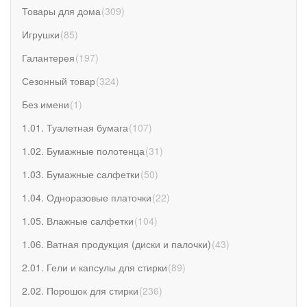
Товары для дома
(
309
)
Игрушки
(
85
)
Галантерея
(
197
)
Сезонный товар
(
324
)
Без имени
(
1
)
1.01. Туалетная бумага
(
107
)
1.02. Бумажные полотенца
(
31
)
1.03. Бумажные салфетки
(
50
)
1.04. Одноразовые платочки
(
22
)
1.05. Влажные салфетки
(
104
)
1.06. Ватная продукция (диски и палочки)
(
43
)
2.01. Гели и капсулы для стирки
(
89
)
2.02. Порошок для стирки
(
236
)