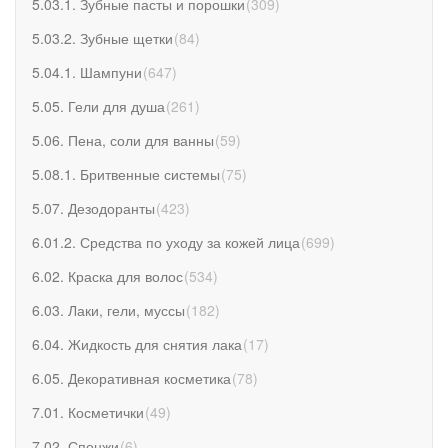
5.03.1. Зубные пасты и порошки
(
309
)
5.03.2. Зубные щетки
(
84
)
5.04.1. Шампуни
(
647
)
5.05. Гели для душа
(
261
)
5.06. Пена, соли для ванны
(
59
)
5.08.1. Бритвенные системы
(
75
)
5.07. Дезодоранты
(
423
)
6.01.2. Средства по уходу за кожей лица
(
699
)
6.02. Краска для волос
(
534
)
6.03. Лаки, гели, муссы
(
182
)
6.04. Жидкость для снятия лака
(
17
)
6.05. Декоративная косметика
(
78
)
7.01. Косметички
(
49
)
7.02. Спонжи
(
6
)