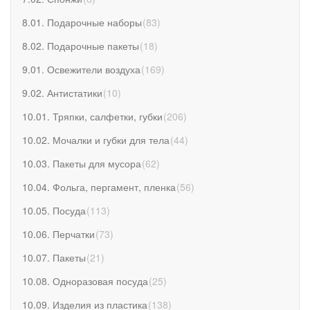
8.01. Подарочные наборы
(
83
)
8.02. Подарочные пакеты
(
18
)
9.01. Освежители воздуха
(
169
)
9.02. Антистатики
(
10
)
10.01. Тряпки, салфетки, губки
(
206
)
10.02. Мочалки и губки для тела
(
44
)
10.03. Пакеты для мусора
(
62
)
10.04. Фольга, пергамент, пленка
(
56
)
10.05. Посуда
(
113
)
10.06. Перчатки
(
73
)
10.07. Пакеты
(
21
)
10.08. Одноразовая посуда
(
25
)
10.09. Изделия из пластика
(
138
)