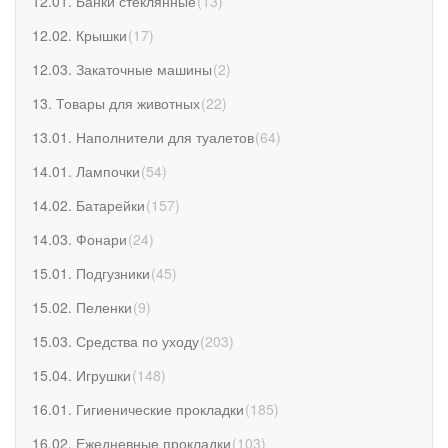
12.01. Банки стеклянные
(
13
)
12.02. Крышки
(
17
)
12.03. Закаточные машины
(
2
)
13. Товары для животных
(
22
)
13.01. Наполнители для туалетов
(
64
)
14.01. Лампочки
(
54
)
14.02. Батарейки
(
157
)
14.03. Фонари
(
24
)
15.01. Подгузники
(
45
)
15.02. Пеленки
(
9
)
15.03. Средства по уходу
(
203
)
15.04. Игрушки
(
148
)
16.01. Гигиенические прокладки
(
185
)
16.02. Ежедневные прокладки
(
103
)