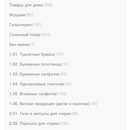
Товары для дома
(
309
)
Игрушки
(
85
)
Галантерея
(
197
)
Сезонный товар
(
324
)
Без имени
(
1
)
1.01. Туалетная бумага
(
107
)
1.02. Бумажные полотенца
(
31
)
1.03. Бумажные салфетки
(
50
)
1.04. Одноразовые платочки
(
22
)
1.05. Влажные салфетки
(
104
)
1.06. Ватная продукция (диски и палочки)
(
43
)
2.01. Гели и капсулы для стирки
(
89
)
2.02. Порошок для стирки
(
236
)