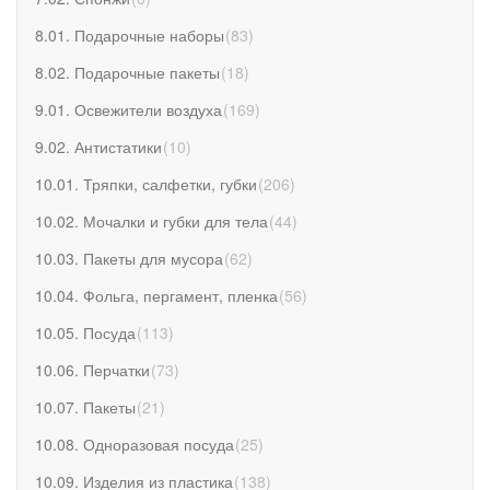
8.01. Подарочные наборы
(
83
)
8.02. Подарочные пакеты
(
18
)
9.01. Освежители воздуха
(
169
)
9.02. Антистатики
(
10
)
10.01. Тряпки, салфетки, губки
(
206
)
10.02. Мочалки и губки для тела
(
44
)
10.03. Пакеты для мусора
(
62
)
10.04. Фольга, пергамент, пленка
(
56
)
10.05. Посуда
(
113
)
10.06. Перчатки
(
73
)
10.07. Пакеты
(
21
)
10.08. Одноразовая посуда
(
25
)
10.09. Изделия из пластика
(
138
)