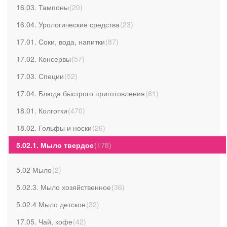
16.03. Тампоны
(
20
)
16.04. Урологические средства
(
23
)
17.01. Соки, вода, напитки
(
87
)
17.02. Консервы
(
57
)
17.03. Специи
(
52
)
17.04. Блюда быстрого приготовления
(
61
)
18.01. Колготки
(
470
)
18.02. Гольфы и носки
(
26
)
5.02.1. Мыло твердое
(
178
)
5.02 Мыло
(
2
)
5.02.3. Мыло хозяйственное
(
36
)
5.02.4 Мыло детское
(
32
)
17.05. Чай, кофе
(
42
)