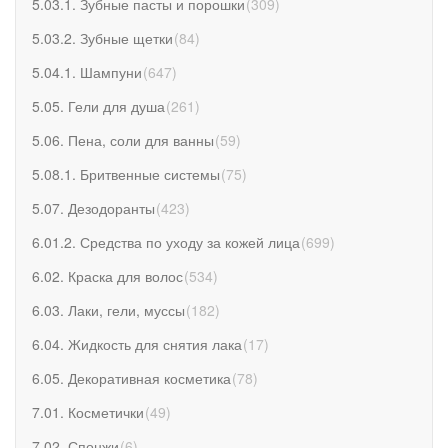
5.03.1. Зубные пасты и порошки
(
309
)
5.03.2. Зубные щетки
(
84
)
5.04.1. Шампуни
(
647
)
5.05. Гели для душа
(
261
)
5.06. Пена, соли для ванны
(
59
)
5.08.1. Бритвенные системы
(
75
)
5.07. Дезодоранты
(
423
)
6.01.2. Средства по уходу за кожей лица
(
699
)
6.02. Краска для волос
(
534
)
6.03. Лаки, гели, муссы
(
182
)
6.04. Жидкость для снятия лака
(
17
)
6.05. Декоративная косметика
(
78
)
7.01. Косметички
(
49
)
7.02. Спонжи
(
6
)