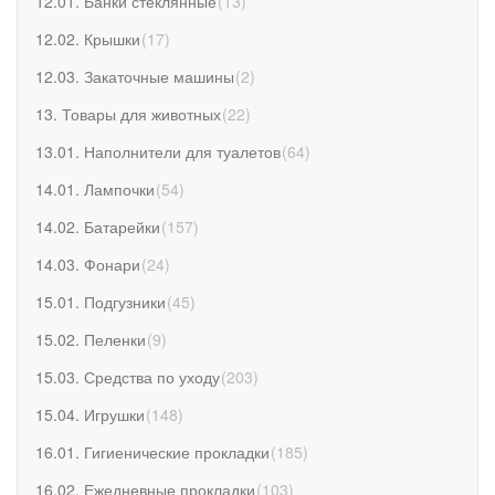
12.01. Банки стеклянные
(
13
)
12.02. Крышки
(
17
)
12.03. Закаточные машины
(
2
)
13. Товары для животных
(
22
)
13.01. Наполнители для туалетов
(
64
)
14.01. Лампочки
(
54
)
14.02. Батарейки
(
157
)
14.03. Фонари
(
24
)
15.01. Подгузники
(
45
)
15.02. Пеленки
(
9
)
15.03. Средства по уходу
(
203
)
15.04. Игрушки
(
148
)
16.01. Гигиенические прокладки
(
185
)
16.02. Ежедневные прокладки
(
103
)