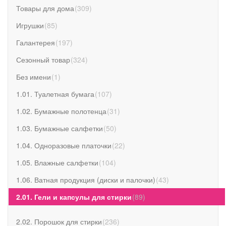
Товары для дома
(
309
)
Игрушки
(
85
)
Галантерея
(
197
)
Сезонный товар
(
324
)
Без имени
(
1
)
1.01. Туалетная бумага
(
107
)
1.02. Бумажные полотенца
(
31
)
1.03. Бумажные салфетки
(
50
)
1.04. Одноразовые платочки
(
22
)
1.05. Влажные салфетки
(
104
)
1.06. Ватная продукция (диски и палочки)
(
43
)
2.01. Гели и капсулы для стирки
(
89
)
2.02. Порошок для стирки
(
236
)