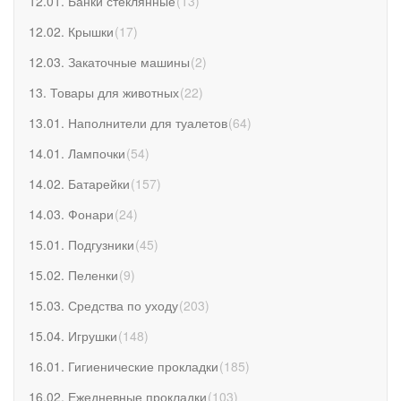
12.01. Банки стеклянные
(
13
)
12.02. Крышки
(
17
)
12.03. Закаточные машины
(
2
)
13. Товары для животных
(
22
)
13.01. Наполнители для туалетов
(
64
)
14.01. Лампочки
(
54
)
14.02. Батарейки
(
157
)
14.03. Фонари
(
24
)
15.01. Подгузники
(
45
)
15.02. Пеленки
(
9
)
15.03. Средства по уходу
(
203
)
15.04. Игрушки
(
148
)
16.01. Гигиенические прокладки
(
185
)
16.02. Ежедневные прокладки
(
103
)