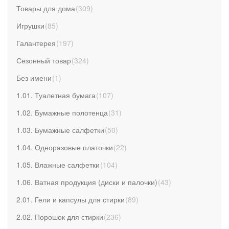
Товары для дома
(
309
)
Игрушки
(
85
)
Галантерея
(
197
)
Сезонный товар
(
324
)
Без имени
(
1
)
1.01. Туалетная бумага
(
107
)
1.02. Бумажные полотенца
(
31
)
1.03. Бумажные салфетки
(
50
)
1.04. Одноразовые платочки
(
22
)
1.05. Влажные салфетки
(
104
)
1.06. Ватная продукция (диски и палочки)
(
43
)
2.01. Гели и капсулы для стирки
(
89
)
2.02. Порошок для стирки
(
236
)